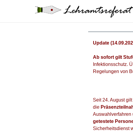
Zum
Inhalt
springen
Update (14.09.202
Ab sofort gilt St
Infektionsschutz.
Regelungen von B
Seit 24. August gi
die
Präsenzteiln
Auswahlverfahren u
getestete Person
Sicherheitsdienst 