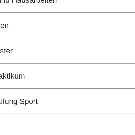
und Hausarbeiten
men
ster
aktikum
üfung Sport