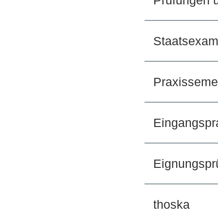
Prüfungen 
Staatsexa
Praxisseme
Eingangspr
Eignungspr
thoska