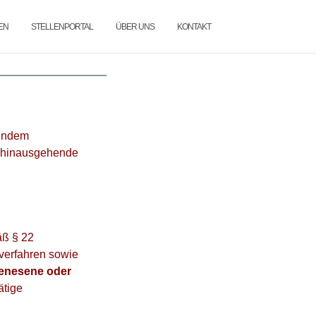
EN
STELLENPORTAL
ÜBER UNS
KONTAKT
gendem
s hinausgehende
äß § 22
verfahren sowie
genesene oder
ätige