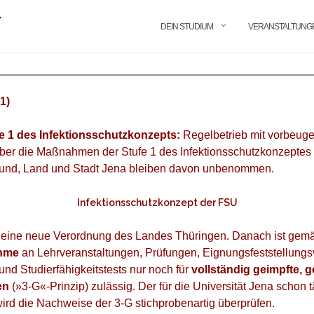
DEIN STUDIUM
VERANSTALTUNG
1)
ufe 1 des Infektionsschutzkonzepts:
Regelbetrieb mit vorbeu
 Über die Maßnahmen der Stufe 1 des Infektionsschutzkonzepte
und, Land und Stadt Jena bleiben davon unbenommen.
Infektionsschutzkonzept der FSU
lt eine neue Verordnung des Landes Thüringen. Danach ist gem
ahme
an Lehrveranstaltungen, Prüfungen, Eignungsfeststellungs
nd Studierfähigkeitstests nur noch für
vollständig geimpfte, 
en
(»3-G«-Prinzip) zulässig. Der für die Universität Jena schon t
wird die Nachweise der 3-G stichprobenartig überprüfen.