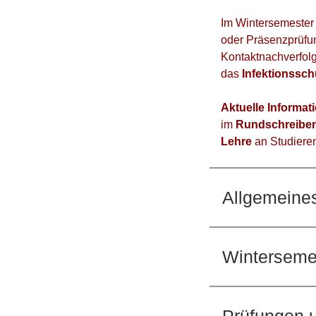
Im Wintersemeste
oder Präsenzprüfun
Kontaktnachverfolg
das
Infektionssch
Aktuelle Informa
im
Rundschreiben 
Lehre
an Studiere
Allgemeine
Winterseme