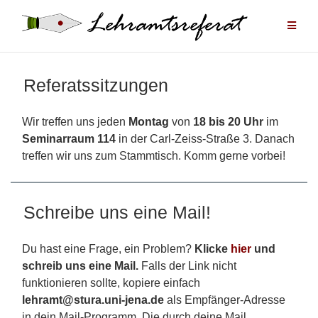
Zum
Inhalt
springen
Referatssitzungen
Wir treffen uns jeden
Montag
von
18 bis 20 Uhr
im
Seminarraum 114
in der Carl-Zeiss-Straße 3. Danach
treffen wir uns zum Stammtisch. Komm gerne vorbei!
Schreibe uns eine Mail!
Du hast eine Frage, ein Problem?
Klicke
hier
und
schreib uns eine Mail.
Falls der Link nicht
funktionieren sollte, kopiere einfach
lehramt@stura.uni-jena.de
als Empfänger-Adresse
in dein Mail-Programm. Die durch deine Mail