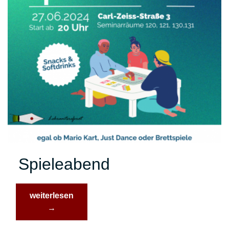
Spieleabend
“Spieleabend”
weiterlesen
→