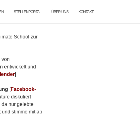
EN
STELLENPORTAL
ÜBER UNS
KONTAKT
limate School zur
d von
n entwickelt und
lender
]
ung
[
Facebook-
ture diskutiert
 da nur gelebte
t und stimme mit ab