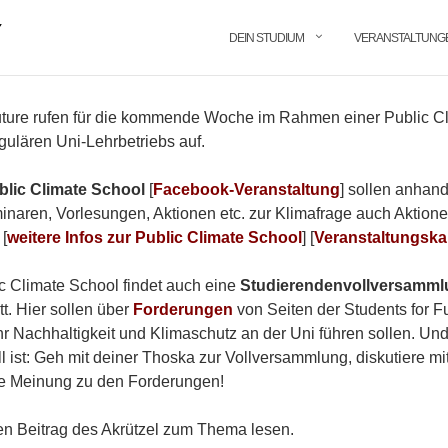
DEIN STUDIUM
VERANSTALTUNG
uture rufen für die kommende Woche im Rahmen einer Public C
gulären Uni-Lehrbetriebs auf.
blic Climate School
[
Facebook-Veranstaltung
] sollen anhan
naren, Vorlesungen, Aktionen etc. zur Klimafrage auch Aktione
[
weitere Infos zur Public Climate School
] [
Veranstaltungska
 Climate School findet auch eine
Studierendenvollversamml
att. Hier sollen über
Forderungen
von Seiten der Students for Fu
r Nachhaltigkeit und Klimaschutz an der Uni führen sollen. Und
l ist: Geh mit deiner Thoska zur Vollversammlung, diskutiere mi
ne Meinung zu den Forderungen!
en Beitrag des Akrützel zum Thema lesen.