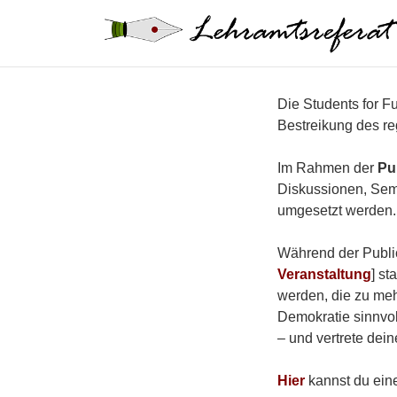
Zum
Inhalt
springen
Die Students for F
Bestreikung des re
Im Rahmen der
Pu
Diskussionen, Semi
umgesetzt werden. 
Während der Public
Veranstaltung
] st
werden, die zu meh
Demokratie sinnvol
– und vertrete dei
Hier
kannst du ein