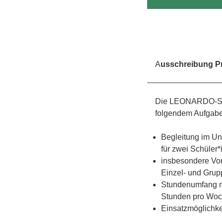
A
usschreibung P
Die LEONARDO-Schul
folgendem Aufgab
Begleitung im Un
für zwei Schüler
insbesondere Vor
Einzel- und Grup
Stundenumfang n
Stunden pro Wo
Einsatzmöglichkei