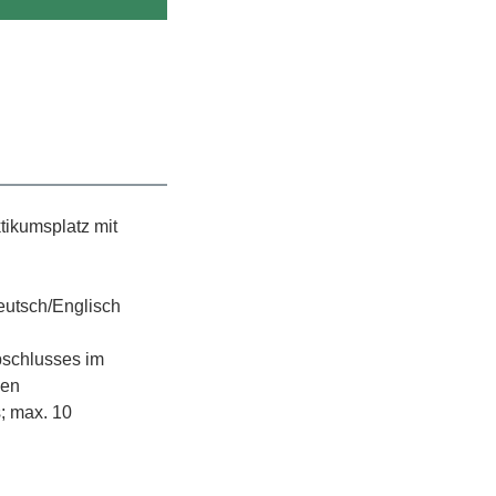
tikumsplatz mit
eutsch/Englisch
bschlusses im
nen
; max. 10