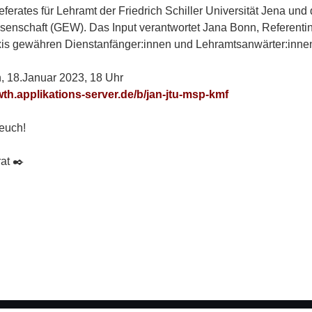
ferates für Lehramt der Friedrich Schiller Universität Jena und
enschaft (GEW). Das Input verantwortet Jana Bonn, Referentin
axis gewähren Dienstanfänger:innen und Lehramtsanwärter:inne
, 18.Januar 2023, 18 Uhr
wth.applikations-server.de/b/jan-jtu-msp-kmf
 euch!
at ✒️