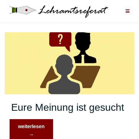
Zum
Inhalt
springen
Eure Meinung ist gesucht
“Eure
weiterlesen
Meinung
→