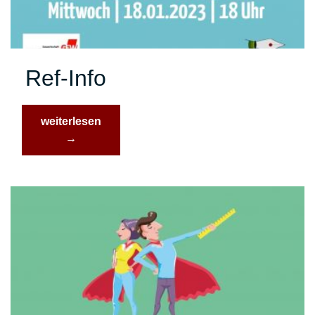
Ref-Info
“Ref-
weiterlesen
Info”
→