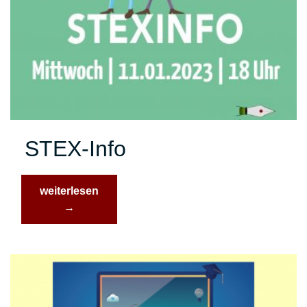
STEX-Info
“STEX-
weiterlesen
Info”
→